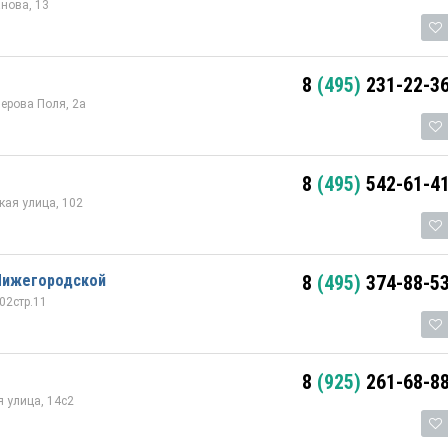
нова, 13
8
(495)
231-22-3
Перова Поля, 2а
8
(495)
542-61-4
ая улица, 102
Нижегородской
8
(495)
374-88-5
02стр.11
8
(925)
261-68-8
 улица, 14с2