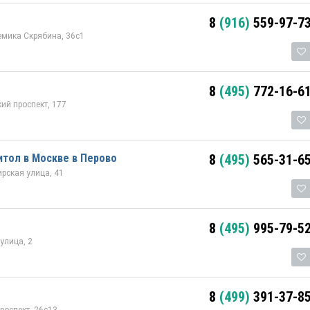
8
(916)
559-97-7
мика Скрябина, 36с1
8
(495)
772-16-6
ий проспект, 177
тол в Москве в Перово
8
(495)
565-31-6
рская улица, 41
8
(495)
995-79-5
улица, 2
8
(499)
391-37-8
роспект, 26с13