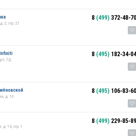
нка
8
(499)
372-48-7
. 2, стр. 27
finiti
8
(495)
182-34-0
-т, 7Д
емёновской
8
(495)
106-83-6
а, д. 10
8
(499)
229-85-8
д. 14, стр. 1