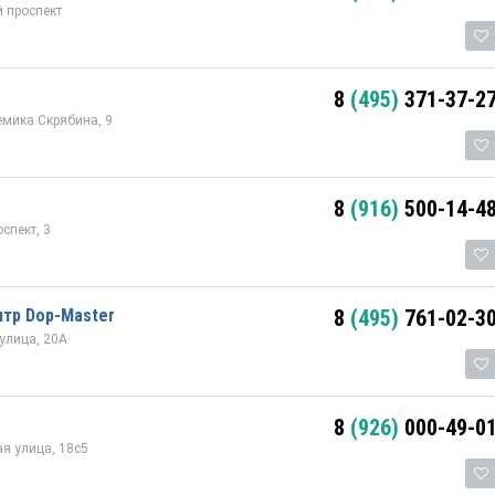
 проспект
8
(495)
371-37-2
мика Скрябина, 9
8
(916)
500-14-4
спект, 3
тр Dop-Master
8
(495)
761-02-3
улица, 20А
8
(926)
000-49-0
я улица, 18с5