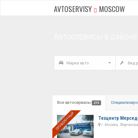
AVTOSERVISY
MOSCOW
Автосервисы в районе
Марка авто
Вид р
Все автосервисы
Специализир
273
ПРОВЕРЕННЫЙ
Техцентр Мерсед
г. Москва, Ферганск