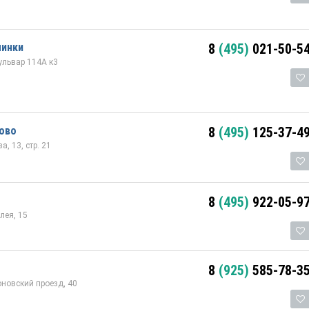
минки
8
(495)
021-50-5
ульвар 114А к3
ово
8
(495)
125-37-4
, 13, стр. 21
8
(495)
922-05-9
лея, 15
8
(925)
585-78-3
оновский проезд, 40