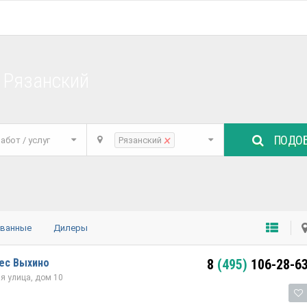
 Рязанский
ПОДОБ
×
абот / услуг
Рязанский
ованные
Дилеры
ес Выхино
8
(495)
106-28-6
ая улица, дом 10