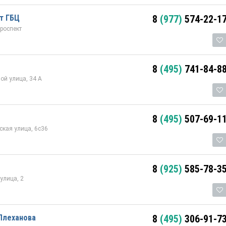
т ГБЦ
8
(977)
574-22-1
роспект
8
(495)
741-84-8
й улица, 34 А
8
(495)
507-69-1
ская улица, 6с36
8
(925)
585-78-3
улица, 2
Плеханова
8
(495)
306-91-7