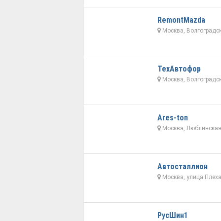
RemontMazda
Москва, Волгоградск
ТехАвтофор
Москва, Волгоградск
Ares-ton
Москва, Люблинская 
Автосталлион
Москва, улица Плеха
РусШин1