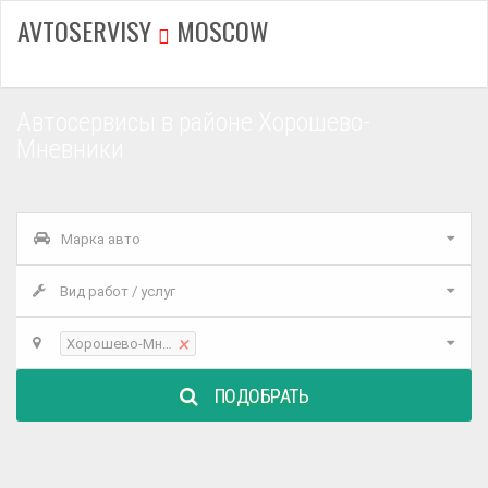
AVTOSERVISY
MOSCOW
Автосервисы в районе Хорошево-
Мневники
Марка авто
Вид работ / услуг
×
Хорошево-Мневники
ПОДОБРАТЬ