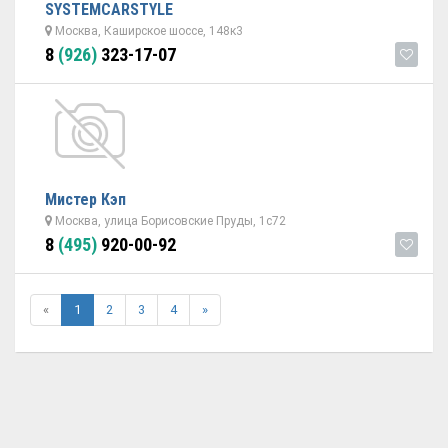
SYSTEMCARSTYLE
Москва, Каширское шоссе, 148к3
8
(926)
323-17-07
Мистер Кэп
Москва, улица Борисовские Пруды, 1с72
8
(495)
920-00-92
«
1
2
3
4
»