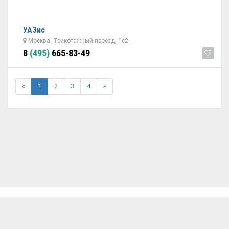
УАЗис
Москва, Трикотажный проезд, 1с2
8
(495)
665-83-49
«
1
2
3
4
»
ОБРАТНАЯ СВЯЗЬ
ДОБАВИТЬ АВТОСЕРВИС
© 2026 Avtoservisy.moscow - подбор автосервиса в Москве.