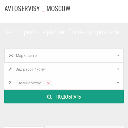
AVTOSERVISY
MOSCOW
Автосервисы в районе Лосиноостровский
Марка авто
Вид работ / услуг
×
Лосиноостровский
ПОДОБРАТЬ