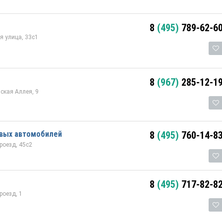
8
(495)
789-62-6
я улица, 33с1
8
(967)
285-12-1
ская Аллея, 9
овых автомобилей
8
(495)
760-14-8
роезд, 45с2
8
(495)
717-82-8
роезд, 1