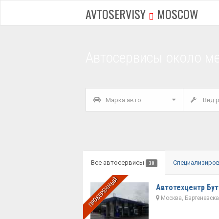
AVTOSERVISY
MOSCOW
Автосервисы около ме
Марка авто
Вид р
Все автосервисы
Специализиро
30
ПРОВЕРЕННЫЙ
Автотехцентр Бу
Москва, Бартеневская