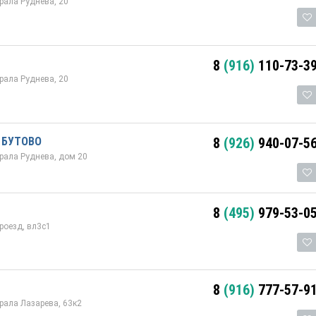
рала Руднева, 20
8
(916)
110-73-3
рала Руднева, 20
 БУТОВО
8
(926)
940-07-5
рала Руднева, дом 20
8
(495)
979-53-0
роезд, вл3с1
8
(916)
777-57-9
рала Лазарева, 63к2