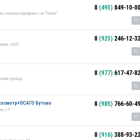
8
(495)
849-10-0
о, поселок Щиброво, гск "Полет"
8
(925)
246-12-3
лица, 32с5
8
(977)
617-47-8
ский проезд
хосмотр+ОСАГО Бутово
8
(985)
766-60-4
ы, 17
8
(916)
388-93-2