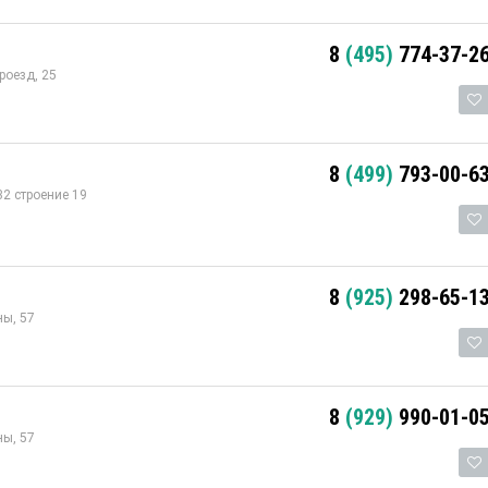
8
(495)
774-37-2
роезд, 25
8
(499)
793-00-6
32 строение 19
8
(925)
298-65-1
ы, 57
8
(929)
990-01-0
ы, 57