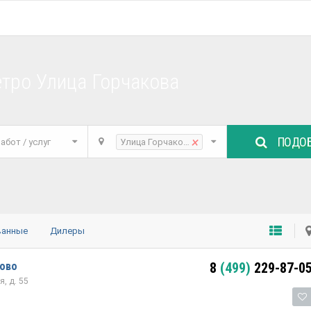
тро Улица Горчакова
ПОДОБ
×
абот / услуг
Улица Горчакова
ванные
Дилеры
тово
8
(499)
229-87-0
, д. 55