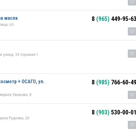
на масла
8
(965)
449-95-6
ица, 63
 улица, 33 строение 1
осмотр + ОСАГО, ул.
8
(985)
766-60-4
мирала Ушакова, 8
8
(903)
530-00-0
рала Руднева, 20