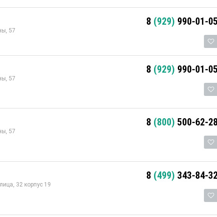
8
(929)
990-01-0
ы, 57
8
(929)
990-01-0
ы, 57
8
(800)
500-62-2
ы, 57
8
(499)
343-84-3
лица, 32 корпус 19