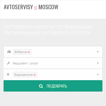
AVTOSERVISY
MOSCOW
Автосервисы около метро Варшавская
обслуживающие автомобили Brilliance
×
Brilliance
Вид работ / услуг
×
Варшавская
ПОДОБРАТЬ