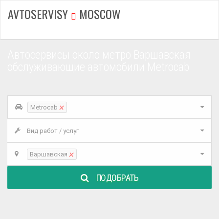
AVTOSERVISY
MOSCOW
Автосервисы около метро Варшавская
обслуживающие автомобили Metrocab
×
Metrocab
Вид работ / услуг
×
Варшавская
ПОДОБРАТЬ