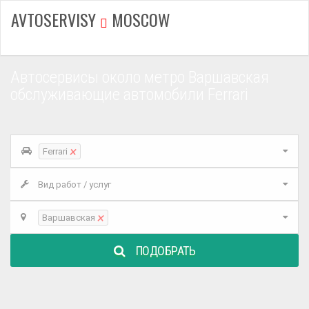
AVTOSERVISY
MOSCOW
Автосервисы около метро Варшавская
обслуживающие автомобили Ferrari
×
Ferrari
Вид работ / услуг
×
Варшавская
ПОДОБРАТЬ