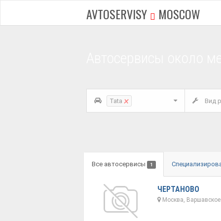
AVTOSERVISY
MOSCOW
Автосервисы около м
×
Tata
Вид р
Все автосервисы
Специализиров
1
ЧЕРТАНОВО
Москва, Варшавское 