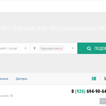
етро Варшавская обслуживающие ав
ПОДОБ
×
абот / услуг
Варшавская
анные
Дилеры
8
(926)
694-90-6
шоссе, 95