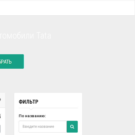
томобили Tata
РАТЬ
ФИЛЬТР
4
По названию: