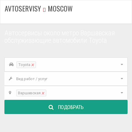
AVTOSERVISY
MOSCOW
Автосервисы около метро Варшавская
обслуживающие автомобили Toyota
×
Toyota
Вид работ / услуг
×
Варшавская
ПОДОБРАТЬ