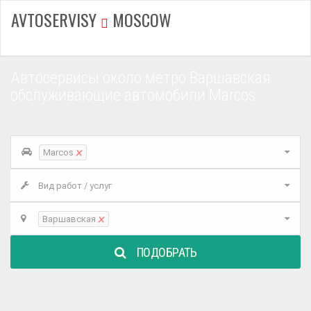
AVTOSERVISY
MOSCOW
Автосервисы около метро Варшавская
обслуживающие автомобили Marcos
×
Marcos
Вид работ / услуг
×
Варшавская
ПОДОБРАТЬ