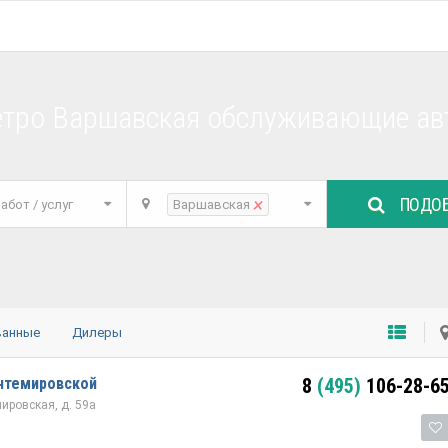
етро Варшавская обслуживающие ав
ПОДОБ
×
абот / услуг
Варшавская
ванные
Дилеры
нтемировской
8
(495)
106-28-6
мировская, д. 59а