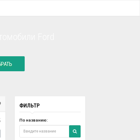
томобили Ford
РАТЬ
ФИЛЬТР
5
По названию: