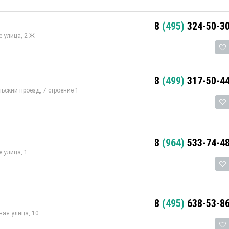
8
(495)
324-50-3
 улица, 2 Ж
8
(499)
317-50-4
ский проезд, 7 строение 1
8
(964)
533-74-4
 улица, 1
8
(495)
638-53-8
ая улица, 10