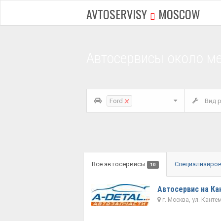
AVTOSERVISY
MOSCOW
Автосервисы около м
×
Ford
Вид р
Все автосервисы
Специализиро
10
Автосервис на Ка
г. Москва, ул. Канте