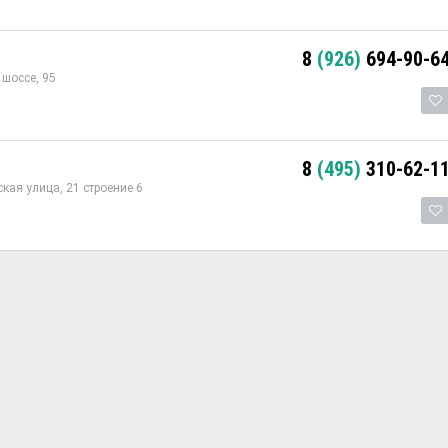
8
(926)
694-90-6
шоссе, 95
8
(495)
310-62-1
кая улица, 21 строение 6