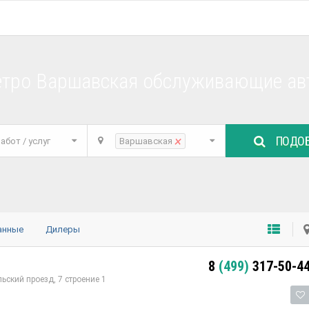
етро Варшавская обслуживающие а
ПОДОБ
×
абот / услуг
Варшавская
анные
Дилеры
8
(499)
317-50-4
ский проезд, 7 строение 1