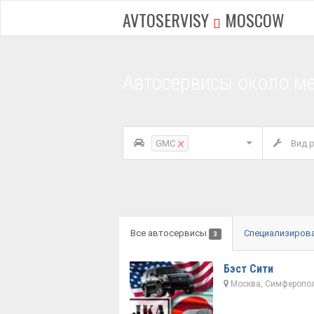
AVTOSERVISY
MOSCOW
Автосервисы около м
×
GMC
Вид р
Все автосервисы
Специализиров
3
Бэст Сити
Москва, Симферополь