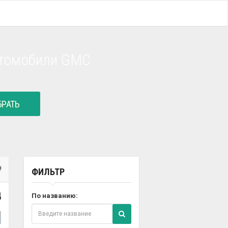
втомобили GMC
РАТЬ
ФИЛЬТР
4
По названию: