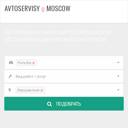
AVTOSERVISY
MOSCOW
Автосервисы около метро Варшавская
обслуживающие автомобили Porsche
×
Porsche
Вид работ / услуг
×
Варшавская
ПОДОБРАТЬ