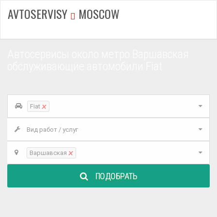
AVTOSERVISY
MOSCOW
Автосервисы около метро Варшавская
обслуживающие автомобили Fiat
×
Fiat
Вид работ / услуг
×
Варшавская
ПОДОБРАТЬ