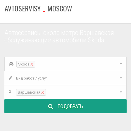
AVTOSERVISY
MOSCOW
Автосервисы около метро Варшавская
обслуживающие автомобили Skoda
×
Skoda
Вид работ / услуг
×
Варшавская
ПОДОБРАТЬ