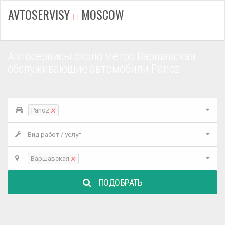
AVTOSERVISY
MOSCOW
Автосервисы около метро Варшавская
обслуживающие автомобили Panoz
×
Panoz
Вид работ / услуг
×
Варшавская
ПОДОБРАТЬ