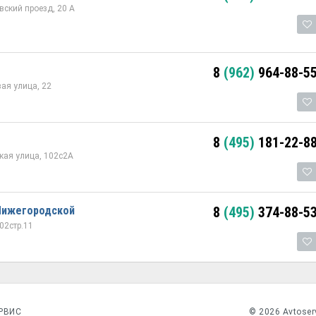
вский проезд, 20 А
8
(962)
964-88-5
ая улица, 22
8
(495)
181-22-8
кая улица, 102с2А
Нижегородской
8
(495)
374-88-5
02стр.11
РВИС
© 2026 Avtoser