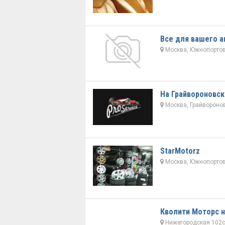
Все для вашего а
Москва, Южнопортов
На Грайвороновск
Москва, Грайворонов
StarMotorz
Москва, Южнопортов
Кволити Моторс 
Нижегородская 102с