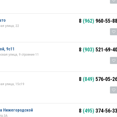
вто
8
(962)
960-55-8
ая улица, 22
ой, 9с11
8
(903)
521-69-4
ская улица, 9 строение 11
8
(849)
576-05-2
ая улица, 15с19
на Нижегородской
8
(495)
374-56-3
тр.3А