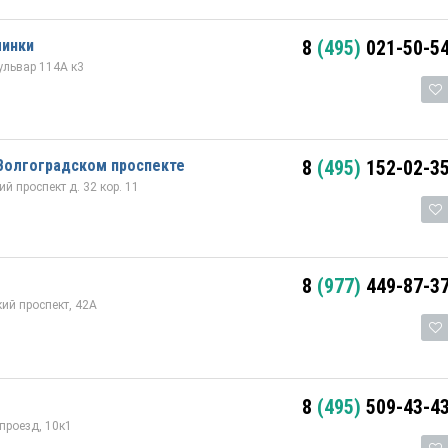
минки
8
(495)
021-50-5
ульвар 114А к3
Волгоградском проспекте
8
(495)
152-02-3
 проспект д. 32 кор. 11
8
(977)
449-87-3
ий проспект, 42А
8
(495)
509-43-4
проезд, 10к1