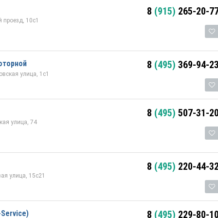
8
(915)
265-20-7
 проезд, 10с1
оторной
8
(495)
369-94-2
овская улица, 1с1
8
(495)
507-31-2
ая улица, 74
8
(495)
220-44-3
ая улица, 15с21
Service)
8
(495)
229-80-1