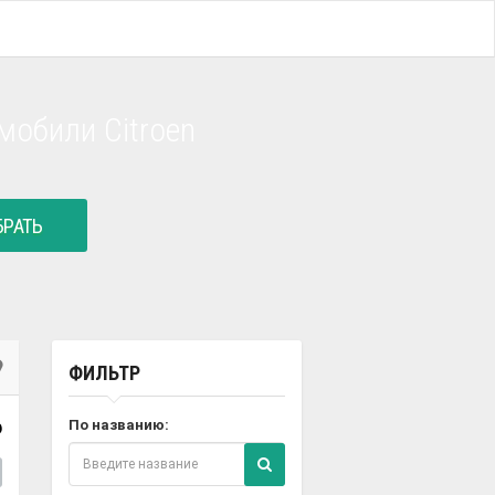
мобили Citroen
РАТЬ
ФИЛЬТР
6
По названию: