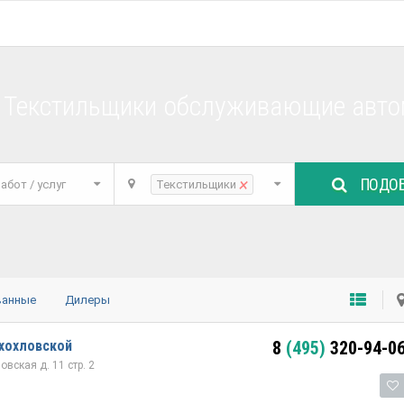
 Текстильщики обслуживающие авто
ПОДОБ
×
абот / услуг
Текстильщики
ванные
Дилеры
хохловской
8
(495)
320-94-0
вская д. 11 стр. 2