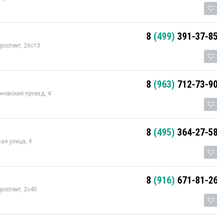
8
(499)
391-37-8
роспект, 26с13
8
(963)
712-73-9
оновский проезд, 4
8
(495)
364-27-5
ая улица, 9
8
(916)
671-81-2
роспект, 2с40