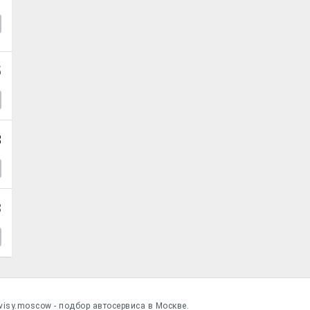
5
8
3
visy.moscow - подбор автосервиса в Москве.