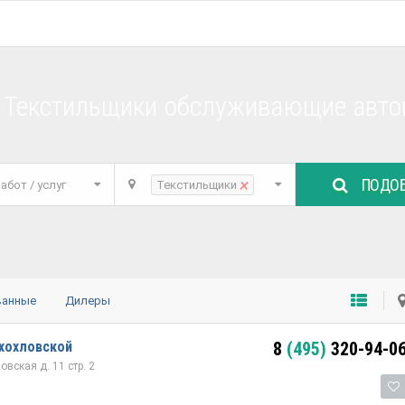
е Текстильщики обслуживающие авто
ПОДОБ
×
абот / услуг
Текстильщики
ванные
Дилеры
хохловской
8
(495)
320-94-0
вская д. 11 стр. 2