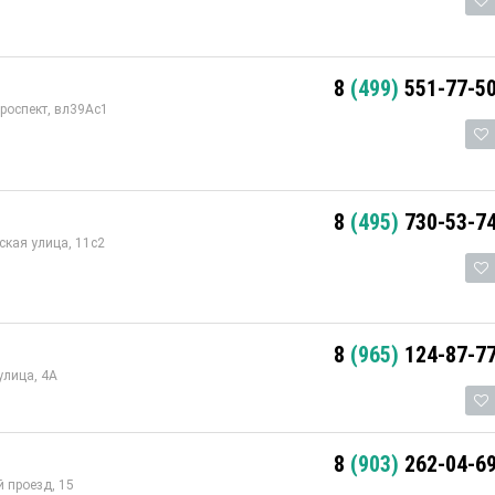
8
(499)
551-77-5
роспект, вл39Ас1
8
(495)
730-53-7
кая улица, 11с2
8
(965)
124-87-7
улица, 4А
8
(903)
262-04-6
 проезд, 15