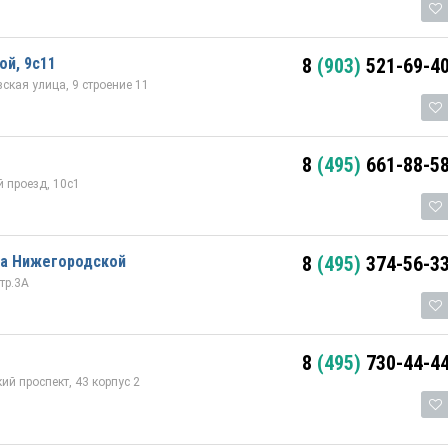
ой, 9с11
8
(903)
521-69-4
ская улица, 9 строение 11
8
(495)
661-88-5
 проезд, 10с1
на Нижегородской
8
(495)
374-56-3
тр.3А
8
(495)
730-44-4
й проспект, 43 корпус 2