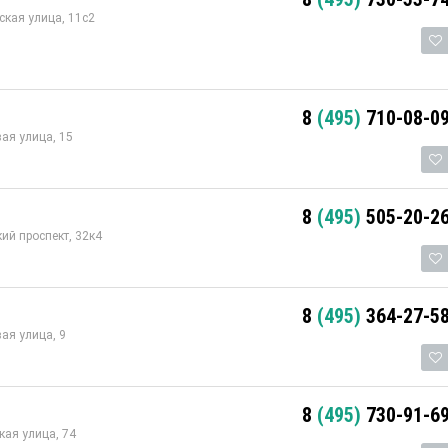
кая улица, 11с2
8
(495)
710-08-0
ая улица, 15
8
(495)
505-20-2
ий проспект, 32к4
8
(495)
364-27-5
ая улица, 9
8
(495)
730-91-6
ая улица, 74