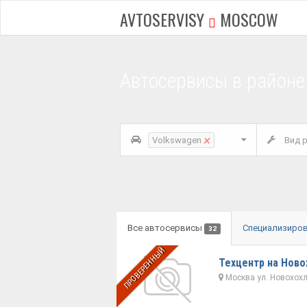
AVTOSERVISY
MOSCOW
Автосервисы в район
×
Volkswagen
Вид р
Все автосервисы
Специализиро
32
ПРОВЕРЕННЫЙ
Техцентр на Ново
Москва ул. Новохохло