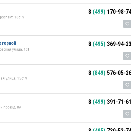
8
(499)
170-98-7
роспект, 10с19
оторной
8
(495)
369-94-2
овская улица, 1с1
8
(849)
576-05-2
ая улица, 15с19
8
(499)
391-71-6
й проезд, 8А
8
(495)
730-53-7