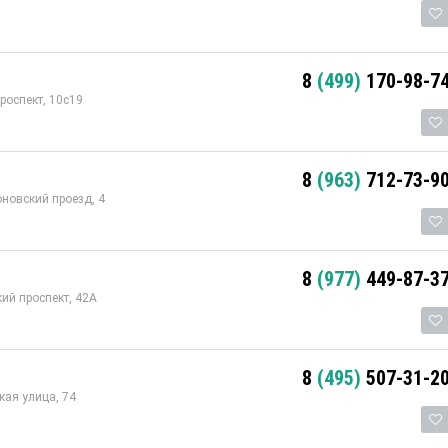
8
(499)
170-98-7
роспект, 10с19
8
(963)
712-73-9
оновский проезд, 4
8
(977)
449-87-3
ий проспект, 42А
8
(495)
507-31-2
ая улица, 74