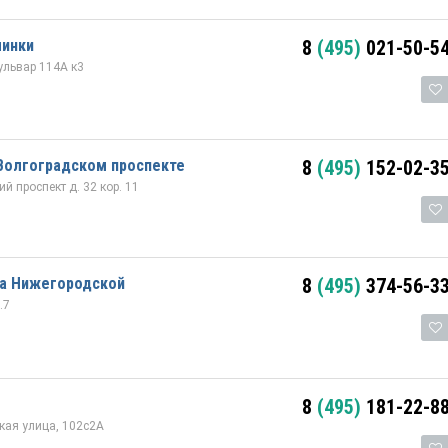
минки
8
(495)
021-50-5
ульвар 114А к3
Волгоградском проспекте
8
(495)
152-02-3
 проспект д. 32 кор. 11
на Нижегородской
8
(495)
374-56-3
.7
8
(495)
181-22-8
кая улица, 102с2А