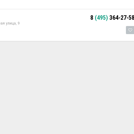
8
(495)
364-27-5
ая улица, 9