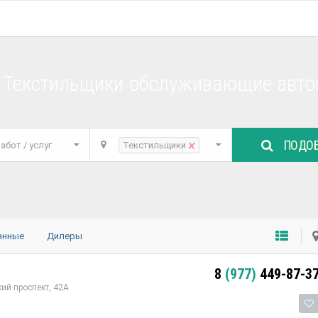
е Текстильщики обслуживающие авто
ПОДОБ
×
абот / услуг
Текстильщики
анные
Дилеры
8
(977)
449-87-3
ий проспект, 42А