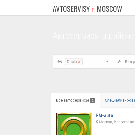
AVTOSERVISY
MOSCOW
Автосервисы в район
×
Dacia
Вид р
Все автосервисы
Специализиров
2
FM-auto
Москва, Волгоградск