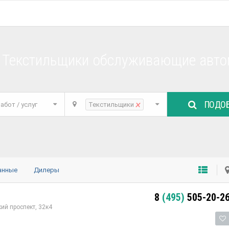
е Текстильщики обслуживающие авто
ПОДОБ
×
абот / услуг
Текстильщики
анные
Дилеры
8
(495)
505-20-2
ий проспект, 32к4