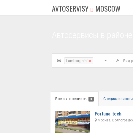
AVTOSERVISY
MOSCOW
Автосервисы в район
×
Lamborghini
Вид р
Все автосервисы
Специализиров
3
Fortuna-tech
Москва, Волгоградск