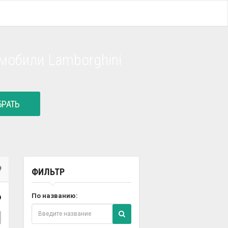
мобили Lamborghini
РАТЬ
ФИЛЬТР
6
По названию: