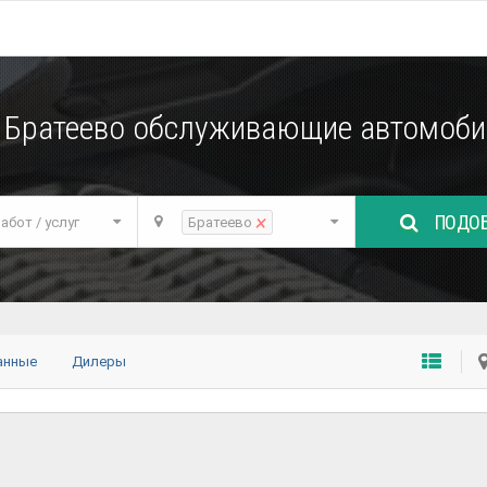
 Братеево обслуживающие автомобил
ПОДОБ
×
абот / услуг
Братеево
анные
Дилеры