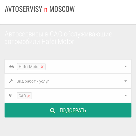
AVTOSERVISY
MOSCOW
Автосервисы в САО обслуживающие
автомобили Hafei Motor
×
Hafei Motor
Вид работ / услуг
×
САО
ПОДОБРАТЬ