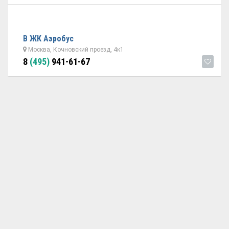
В ЖК Аэробус
Москва, Кочновский проезд, 4к1
8
(495)
941-61-67
ОБРАТНАЯ СВЯЗЬ
ДОБАВИТЬ АВТОСЕРВИС
© 2026 Avtoservisy.moscow - подбор автосервиса в Москве.