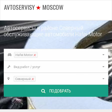
AVTOSERVISY
MOSCOW
Автосервисы в районе Северный
обслуживающие автомобили Hafei Motor
×
Hafei Motor
Вид работ / услуг
×
Северный
ПОДОБРАТЬ