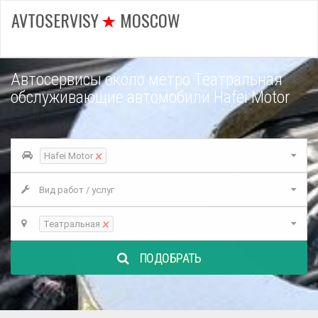
AVTOSERVISY
MOSCOW
Автосервисы около метро Театральная
обслуживающие автомобили Hafei Motor
×
Hafei Motor
Вид работ / услуг
×
Театральная
ПОДОБРАТЬ