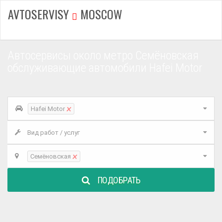
AVTOSERVISY
MOSCOW
Автосервисы около метро Семёновская
обслуживающие автомобили Hafei Motor
×
Hafei Motor
Вид работ / услуг
×
Семёновская
ПОДОБРАТЬ