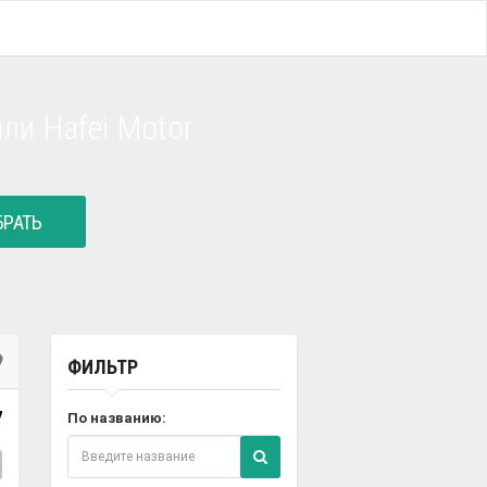
ли Hafei Motor
РАТЬ
ФИЛЬТР
7
По названию: