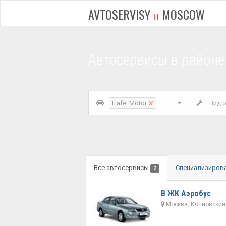
AVTOSERVISY
MOSCOW
Автосервисы в районе
×
Hafei Motor
Вид р
Все автосервисы
Специализиров
2
В ЖК Аэробус
Москва, Кочновский 