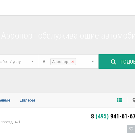
 Аэропорт обслуживающие автомоби
ПОДОБ
×
абот / услуг
Аэропорт
анные
Дилеры
8
(495)
941-61-6
проезд, 4к1