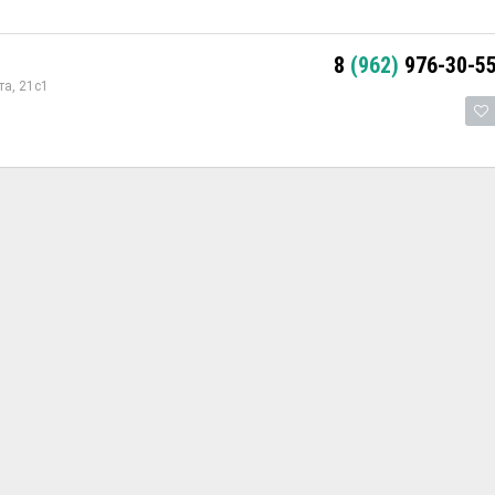
8
(962)
976-30-5
та, 21с1