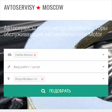
AVTOSERVISY
MOSCOW
Автосервисы около метро Воробьёвы горы
обслуживающие автомобили Hafei Motor
×
Hafei Motor
Вид работ / услуг
×
Воробьёвы горы
ПОДОБРАТЬ