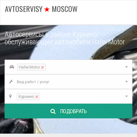
AVTOSERVISY
MOSCOW
Автосервисы в районе Куркино
обслуживающие автомобили Hafei Motor
×
Hafei Motor
Вид работ / услуг
×
Куркино
ПОДОБРАТЬ