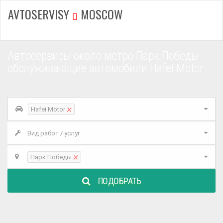
AVTOSERVISY
MOSCOW
Автосервисы около метро Парк Победы
обслуживающие автомобили Hafei Motor
×
Hafei Motor
Вид работ / услуг
×
Парк Победы
ПОДОБРАТЬ