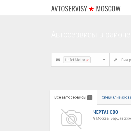
AVTOSERVISY
MOSCOW
Автосервисы в район
×
Hafei Motor
Вид р
Все автосервисы
Специализиров
1
ЧЕРТАНОВО
Москва, Варшавское 