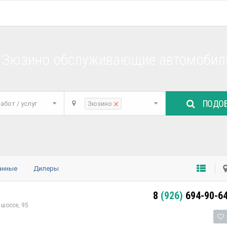
е Зюзино обслуживающие автомобили
ПОДОБ
×
абот / услуг
Зюзино
анные
Дилеры
8
(926)
694-90-6
шоссе, 95