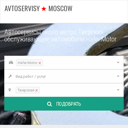
AVTOSERVISY
MOSCOW
Автосервисы около метро Тверская
обслуживающие автомобили Hafei Motor
×
Hafei Motor
Вид работ / услуг
×
Тверская
ПОДОБРАТЬ