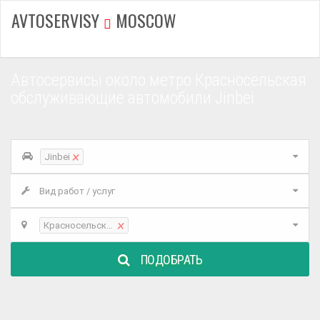
AVTOSERVISY
MOSCOW
Автосервисы около метро Красносельская
обслуживающие автомобили Jinbei
×
Jinbei
Вид работ / услуг
×
Красносельская
ПОДОБРАТЬ