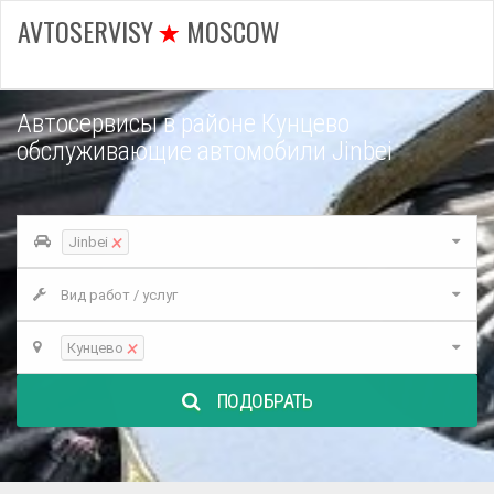
AVTOSERVISY
MOSCOW
Автосервисы в районе Кунцево
обслуживающие автомобили Jinbei
×
Jinbei
Вид работ / услуг
×
Кунцево
ПОДОБРАТЬ