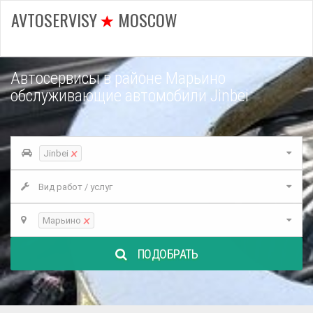
AVTOSERVISY
MOSCOW
Автосервисы в районе Марьино
обслуживающие автомобили Jinbei
×
Jinbei
Вид работ / услуг
×
Марьино
ПОДОБРАТЬ