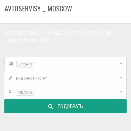
AVTOSERVISY
MOSCOW
Автосервисы в ЮВАО обслуживающие
автомобили Jinbei
×
Jinbei
Вид работ / услуг
×
ЮВАО
ПОДОБРАТЬ