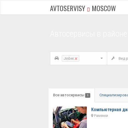
AVTOSERVISY
MOSCOW
Автосервисы в районе
×
Jinbei
Вид р
Все автосервисы
Специализиров
1
Компьютерная диа
Раменки