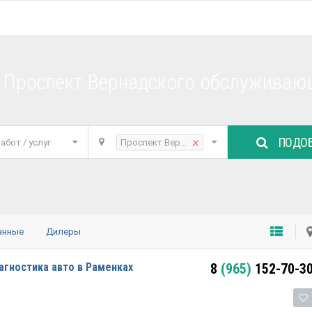
 Проспект Вернадского обслуживающ
ПОДОБ
×
абот / услуг
Проспект Вернадского
анные
Дилеры
гностика авто в Раменках
8
(965)
152-70-3