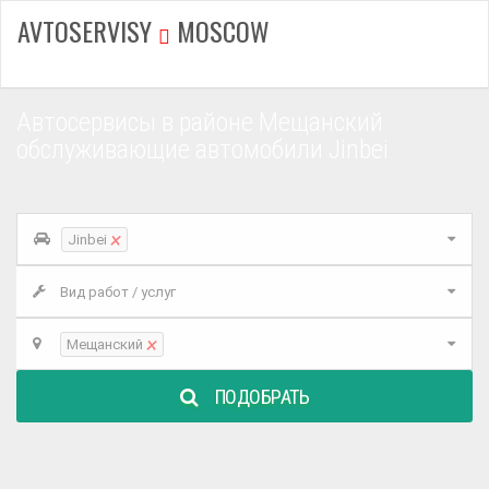
AVTOSERVISY
MOSCOW
Автосервисы в районе Мещанский
обслуживающие автомобили Jinbei
×
Jinbei
Вид работ / услуг
×
Мещанский
ПОДОБРАТЬ