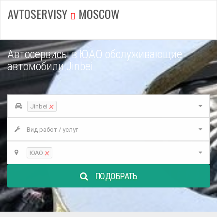
AVTOSERVISY
MOSCOW
Автосервисы в ЮАО обслуживающие
автомобили Jinbei
×
Jinbei
Вид работ / услуг
×
ЮАО
ПОДОБРАТЬ