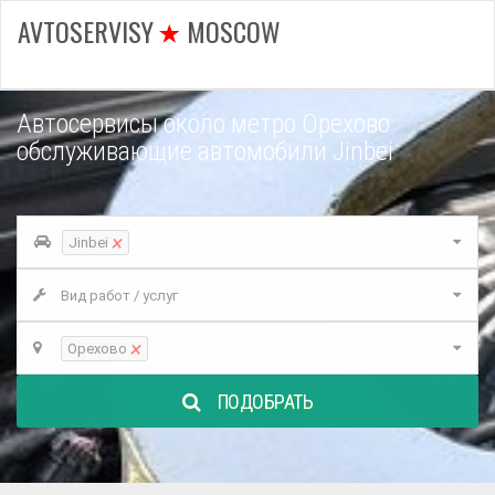
AVTOSERVISY
MOSCOW
Автосервисы около метро Орехово
обслуживающие автомобили Jinbei
×
Jinbei
Вид работ / услуг
×
Орехово
ПОДОБРАТЬ