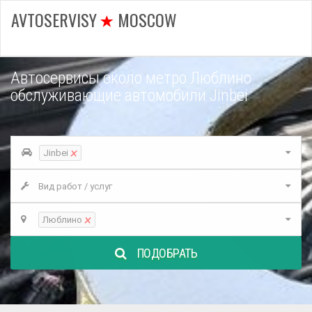
AVTOSERVISY
MOSCOW
Автосервисы около метро Люблино
обслуживающие автомобили Jinbei
×
Jinbei
Вид работ / услуг
×
Люблино
ПОДОБРАТЬ