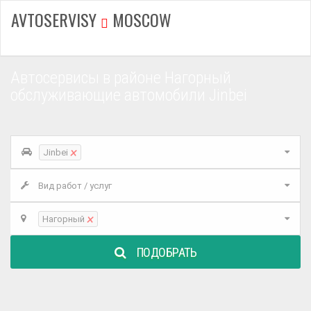
AVTOSERVISY
MOSCOW
Автосервисы в районе Нагорный
обслуживающие автомобили Jinbei
×
Jinbei
Вид работ / услуг
×
Нагорный
ПОДОБРАТЬ