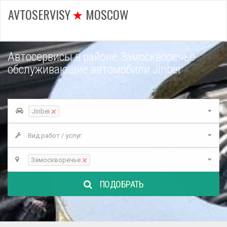
AVTOSERVISY
MOSCOW
Автосервисы в районе Замоскворечье
обслуживающие автомобили Jinbei
×
Jinbei
Вид работ / услуг
×
Замоскворечье
ПОДОБРАТЬ