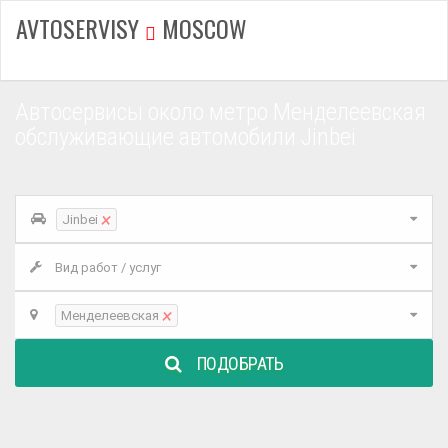
AVTOSERVISY
MOSCOW
Автосервисы около метро Менделеевская
обслуживающие автомобили Jinbei
×
Jinbei
Вид работ / услуг
×
Менделеевская
ПОДОБРАТЬ