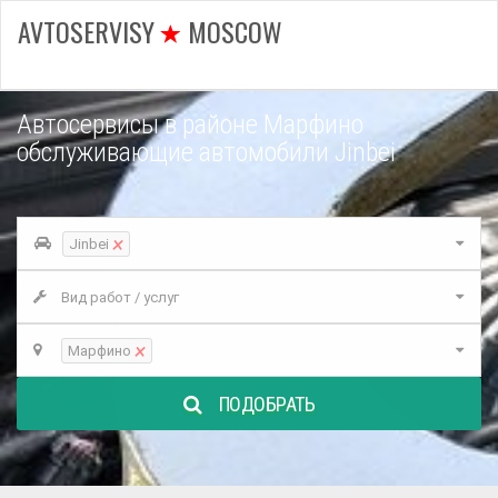
AVTOSERVISY
MOSCOW
Автосервисы в районе Марфино
обслуживающие автомобили Jinbei
×
Jinbei
Вид работ / услуг
×
Марфино
ПОДОБРАТЬ