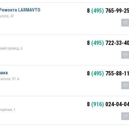
 Ремонта LARMAVTO
8
(495)
765-99-2
оссе, 47
8
(495)
722-33-4
кий проезд, 6
авка
8
(495)
755-88-1
шоссе, 91 А
8
(916)
024-04-0
оречье, 1