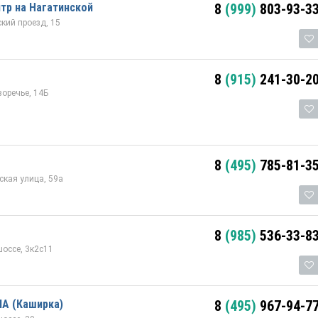
тр на Нагатинской
8
(999)
803-93-3
кий проезд, 15
8
(915)
241-30-2
оречье, 14Б
8
(495)
785-81-3
кая улица, 59а
8
(985)
536-33-8
оссе, 3к2с11
IA (Каширка)
8
(495)
967-94-7