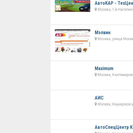
АвтоКАР - ТехЦен
Москва, 1-й Нагатинс
Мэлвин
Москва, улица Москв
Maximum
Москва, Кантемировс
АИС
Москва, Каширское ш
АвтоСпецЦентр K