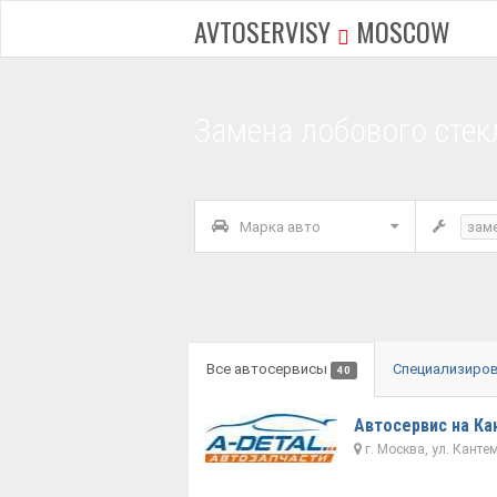
AVTOSERVISY
MOSCOW
Замена лобового стек
Марка авто
зам
Все автосервисы
Специализиро
40
Автосервис на Ка
г. Москва, ул. Канте