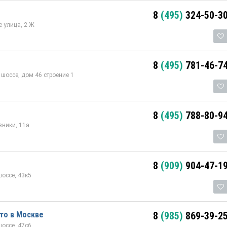
8
(495)
324-50-3
 улица, 2 Ж
8
(495)
781-46-7
шоссе, дом 46 строение 1
8
(495)
788-80-9
ники, 11а
8
(909)
904-47-1
оссе, 43к5
то в Москве
8
(985)
869-39-2
оссе, 47с6