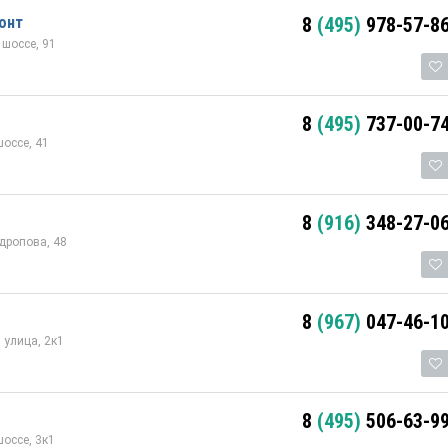
онт
8
(495)
978-57-8
шоссе, 91
8
(495)
737-00-7
оссе, 41
8
(916)
348-27-0
дропова, 48
8
(967)
047-46-1
 улица, 2к1
8
(495)
506-63-9
оссе, 3к1