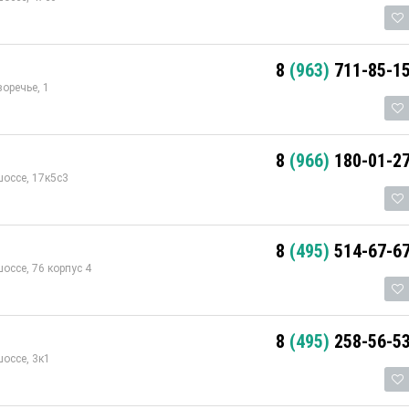
8
(963)
711-85-1
оречье, 1
8
(966)
180-01-2
оссе, 17к5с3
8
(495)
514-67-6
оссе, 76 корпус 4
8
(495)
258-56-5
оссе, 3к1