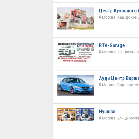
Центр Кузовного
Москва, Каширское ш
RTA-Garage
Москва, 2-й Нагатинс
Ауди Центр Варш
Москва, Варшавское 
Hyundai
Москва, улица Москв