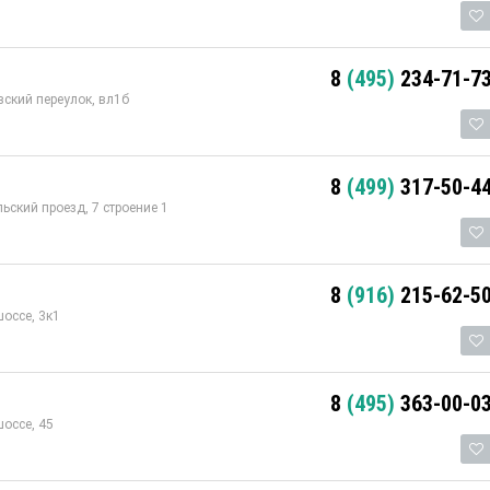
8
(495)
234-71-7
вский переулок, вл1б
8
(499)
317-50-4
ский проезд, 7 строение 1
8
(916)
215-62-5
оссе, 3к1
8
(495)
363-00-0
оссе, 45