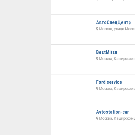
АвтоСпецЦентр
Москва, улица Москв
BestMitsu
Москва, Каширское ш
Ford service
Москва, Каширское ш
Avtostation-car
Москва, Каширское ш