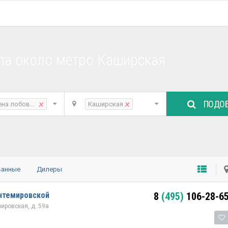
ла около метро Каширская
ПОДОБ
×
×
ена лобового стекла
Каширская
ванные
Дилеры
нтемировской
8
(495)
106-28-6
мировская, д. 59а