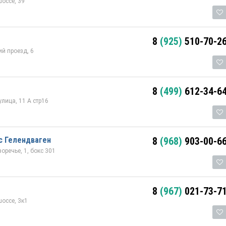
оссе, 39
8
(925)
510-70-2
й проезд, 6
8
(499)
612-34-6
лица, 11 А стр16
с Гелендваген
8
(968)
903-00-6
речье, 1, бокс 301
8
(967)
021-73-7
оссе, 3к1