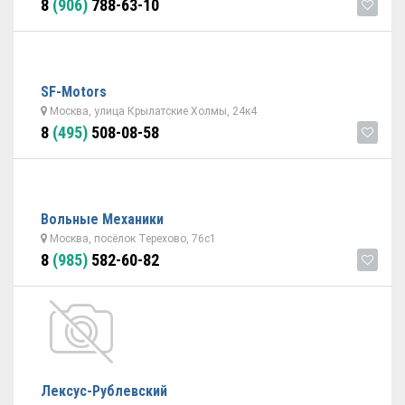
8
(906)
788-63-10
SF-Motors
Москва, улица Крылатские Холмы, 24к4
8
(495)
508-08-58
Вольные Механики
Москва, посёлок Терехово, 76с1
8
(985)
582-60-82
Лексус-Рублевский