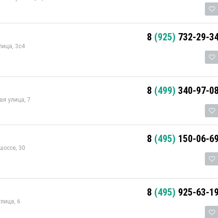
8
(925)
732-29-3
ица, 3с4
8
(499)
340-97-0
я улица, 7
8
(495)
150-06-6
шоссе, 30
8
(495)
925-63-1
лица, 6