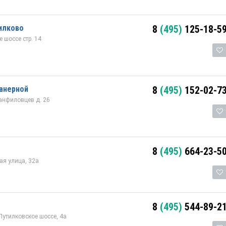
илково
8
(495)
125-18-5
 шоссе стр. 14
анерной
8
(495)
152-02-7
Панфиловцев д. 26
8
(495)
664-23-5
я улица, 32а
8
(495)
544-89-2
Путилковское шоссе, 4а