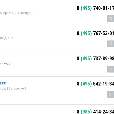
8
(495)
740-81-1
й проезд, 7 А корпус 33
8
(495)
767-53-0
лица, 63а
8
(495)
737-89-9
роезд, 4
есс
8
(495)
542-19-3
ца, 35 строение 9
8
(985)
414-24-3