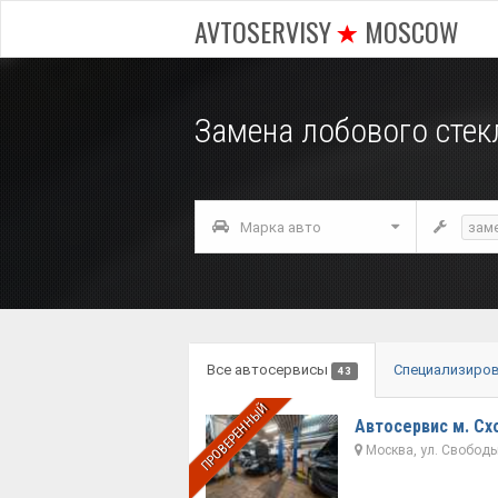
AVTOSERVISY
MOSCOW
Замена лобового стек
Марка авто
зам
Все автосервисы
Специализиро
43
ПРОВЕРЕННЫЙ
Автосервис м. Сх
Москва, ул. Свободы,