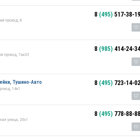
8
(495)
517-38-1
ий проезд, 8
8
(985)
414-24-3
й проезд, 7ак33
ейки, Тушино-Авто
8
(495)
723-14-0
роезд, 14к1
8
(495)
778-88-8
ая улица, 2бс1