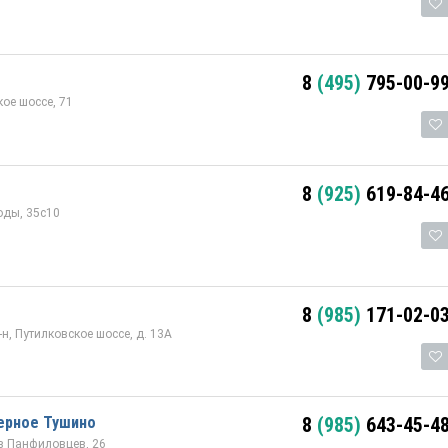
8
(495)
795-00-9
ое шоссе, 71
8
(925)
619-84-4
оды, 35с10
8
(985)
171-02-0
н, Путилковское шоссе, д. 13А
ерное Тушино
8
(985)
643-45-4
в Панфиловцев, 26