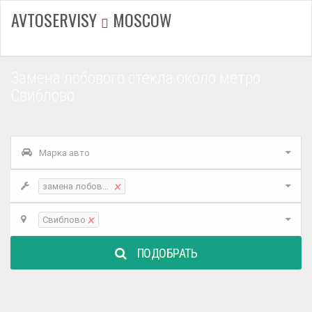
AVTOSERVISY
MOSCOW
Замена лобового стекла около метро
Свиблово
Марка авто
×
замена лобового стекла
×
Свиблово
ПОДОБРАТЬ